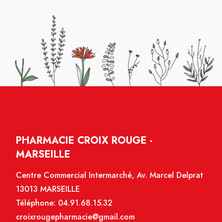
PHARMACIE CROIX ROUGE -
MARSEILLE
Centre Commercial Intermarché, Av. Marcel Delprat
13013 MARSEILLE
Téléphone:
04.91.68.15.32
croixrougepharmacie@gmail.com