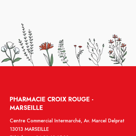
PHARMACIE CROIX ROUGE -
MARSEILLE
Centre Commercial Intermarché, Av. Marcel Delprat
13013 MARSEILLE