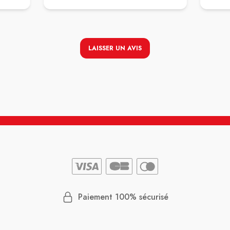
une
r j'en
uite
LAISSER UN AVIS
ui a
mmandé
e.
lisme
Paiement 100% sécurisé