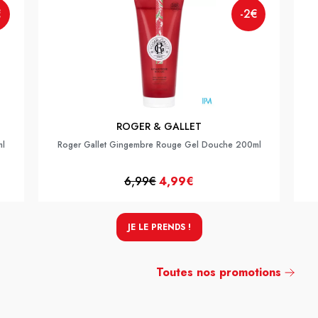
€
-2€
ROGER & GALLET
ml
Roger Gallet Gingembre Rouge Gel Douche 200ml
6,99€
4,99€
JE LE PRENDS !
Toutes nos promotions