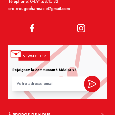
Téléphone:
04.91.68.15.32
croixrougepharmacie@gmail.com
NEWSLETTER
Rejoignez la communauté Médiprix !
À PROPOS DE NOUS