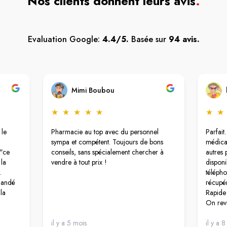
Nos clients donnent leurs avis
.
Evaluation Google:
4.4/5.
Basée sur
94 avis.
Mimi Boubou
★
★
★
★
★
★
★
 le
Pharmacie au top avec du personnel
Parfait
sympa et compétent. Toujours de bons
médica
"ce
conseils, sans spécialement chercher à
autres p
 la
vendre à tout prix !
disponi
.
télépho
emandé
récupér
la
Rapide 
On rev
 pas
t que
il y a 5 mois
il y a 