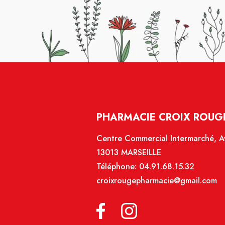
PHARMACIE CROIX ROUGE
Centre Commercial Intermarché, Av
13013 MARSEILLE
Téléphone:
04.91.68.15.32
croixrougepharmacie@gmail.com