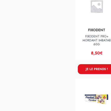
FIXODENT
FIXODENT PRO+
MORDANT IMBATAB
60G
8,50€
JE LE PRENDS !