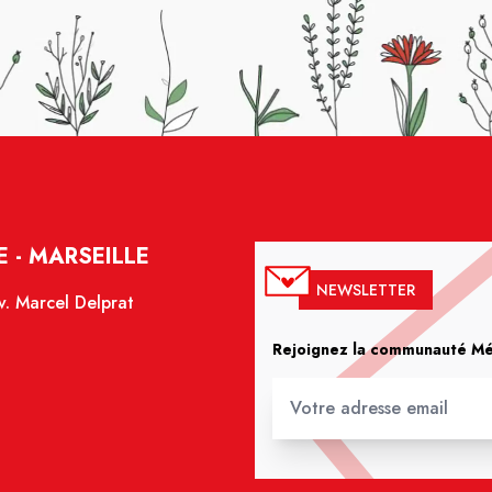
 - MARSEILLE
NEWSLETTER
. Marcel Delprat
Rejoignez la communauté Méd