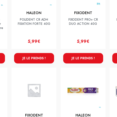
HALEON
FIXODENT
e
POLIDENT CR ADH
FIXODENT PRO+ CR
r
FIXATION FORTE 40G
DUO ACTION 40G
tre
5,99€
5,99€
JE LE PRENDS !
JE LE PRENDS !
FIXODENT
HALEON