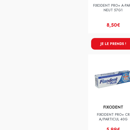
FIXODENT PRO+ A-PA
NEUT 57G1
8,50€
JE LE PRENDS !
FIXODENT
FIXODENT PRO+ CR
A/PARTICUL 40G
5,99€