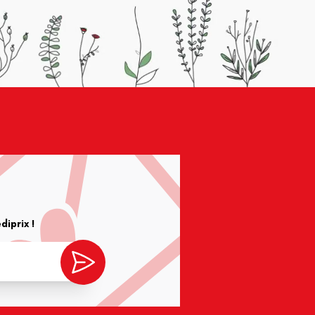
iprix !