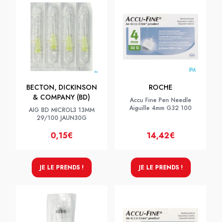
BECTON, DICKINSON
ROCHE
& COMPANY (BD)
Accu Fine Pen Needle
Aiguille 4mm G32 100
AIG BD MICROL3 13MM
29/100 JAUN30G
0,15€
14,42€
JE LE PRENDS !
JE LE PRENDS !