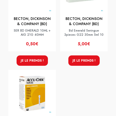
BECTON, DICKINSON
BECTON, DICKINSON
& COMPANY (BD)
& COMPANY (BD)
SER BD EMERALD 10ML +
Bd Emerald Seringue
AIG 21G 40MM
3pieces G22 30mm 5ml 10
0,50€
5,00€
JE LE PRENDS !
JE LE PRENDS !