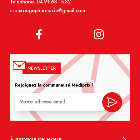
Téléphone:
04.91.68.15.32
croixrougepharmacie@gmail.com
NEWSLETTER
Rejoignez la communauté Médiprix !
À PROPOS DE NOUS