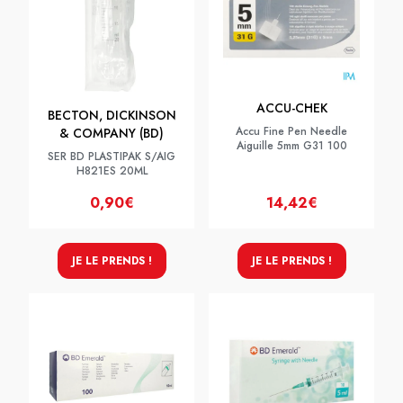
ACCU-CHEK
BECTON, DICKINSON
Accu Fine Pen Needle
& COMPANY (BD)
Aiguille 5mm G31 100
SER BD PLASTIPAK S/AIG
H821ES 20ML
0,90€
14,42€
JE LE PRENDS !
JE LE PRENDS !