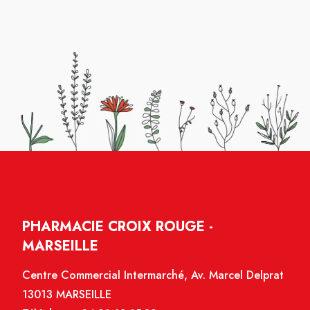
PHARMACIE CROIX ROUGE -
MARSEILLE
Centre Commercial Intermarché, Av. Marcel Delprat
13013 MARSEILLE