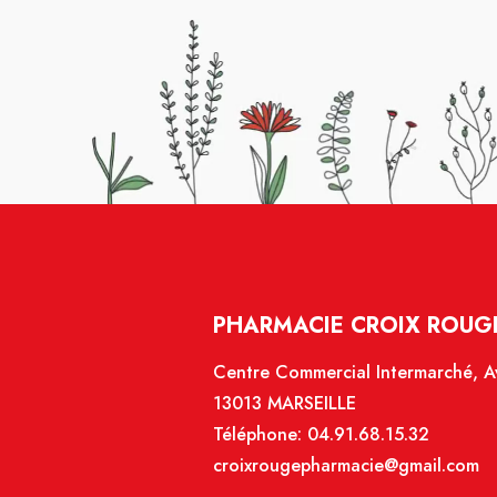
PHARMACIE CROIX ROUGE
Centre Commercial Intermarché, Av
13013 MARSEILLE
Téléphone:
04.91.68.15.32
croixrougepharmacie@gmail.com