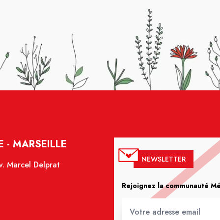
 - MARSEILLE
NEWSLETTER
. Marcel Delprat
Rejoignez la communauté Méd