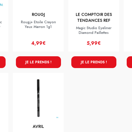
ROUGJ
LE COMPTOIR DES
TENDANCES REF
c
Rougj+ Etoile Crayon
t
Yeux Marron 1g1
Magic Studio Eyeliner
Diamond Paillettes
4,99€
5,99€
JE LE PRENDS !
JE LE PRENDS !
AVRIL