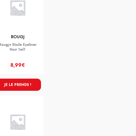
ROUGJ
Rougj+ Etoile Eyeliner
Noir 1ml1
8,99€
JE LE PRENDS !