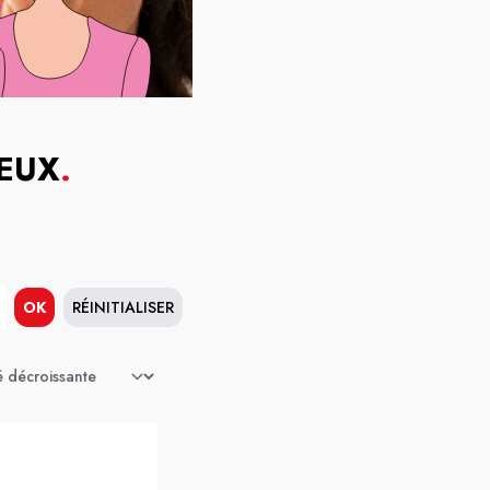
YEUX
.
OK
RÉINITIALISER