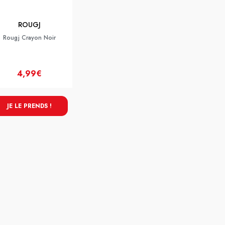
ROUGJ
Rougj Crayon Noir
4,99€
JE LE PRENDS !