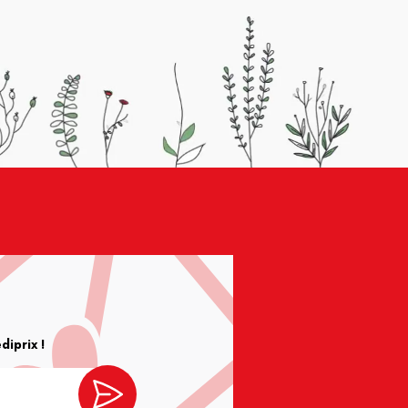
iprix !