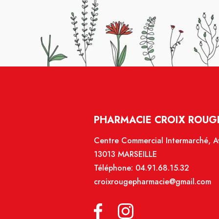
PHARMACIE CROIX ROUGE
Centre Commercial Intermarché, Av
13013 MARSEILLE
Téléphone:
04.91.68.15.32
croixrougepharmacie@gmail.com