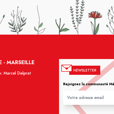
 - MARSEILLE
NEWSLETTER
. Marcel Delprat
Rejoignez la communauté Méd