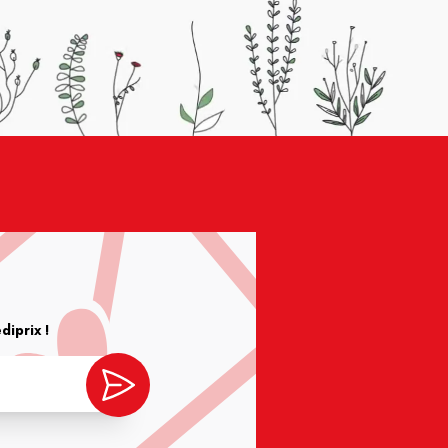
iprix !