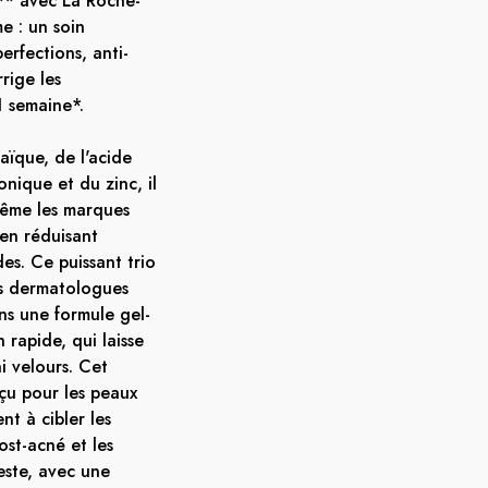
e** avec La Roche-
e : un soin
erfections, anti-
rige les
 semaine*. ​
aïque, de l'acide
onique et du zinc, il
 même les marques
 en réduisant
des. Ce puissant trio
s dermatologues
ns une formule gel-
 rapide, qui laisse
i velours. Cet
çu pour les peaux
nt à cibler les
ost-acné et les
este, avec une