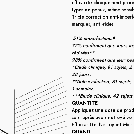
efficacité cliniquement prouv
types de peaux, même sensib
Triple correction anti-imperf
marques, anti-rides. ​
-51% imperfections*​
72% confirment que leurs ma
réduites**​
98% confirment que leur peau
*Etude clinique, 81 sujets, 2 
28 jours. ​
**Auto-évaluation, 81 sujets, 
1 semaine.​​
***Etude clinique, 42 sujets,
​QUANTITÉ
Appliquez une dose de prod
soir, après avoir nettoyé vo
Effaclar Gel Nettoyant Micro
QUAND