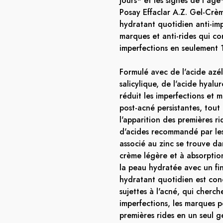
jours* et les signes de l'âg
Posay Effaclar A.Z. Gel-Crèm
hydratant quotidien anti-imp
marques et anti-rides qui cor
imperfections en seulement 1
Formulé avec de l'acide azél
salicylique, de l'acide hyalur
réduit les imperfections et
post-acné persistantes, tout
l'apparition des premières ri
d'acides recommandé par le
associé au zinc se trouve da
crème légère et à absorption
la peau hydratée avec un fin
hydratant quotidien est con
sujettes à l'acné, qui cherche
imperfections, les marques p
premières rides en un seul g