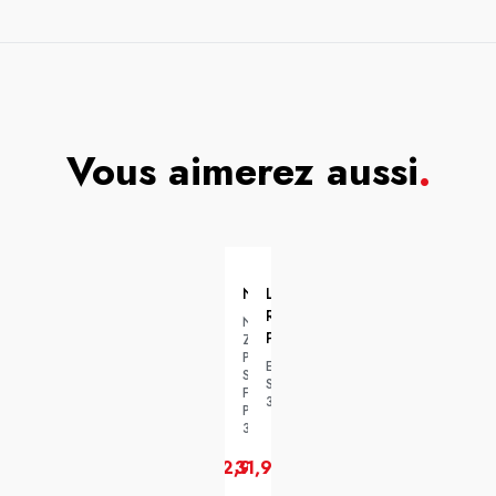
Vous aimerez aussi
.
NUXE
LA
ROCHE-
Nuxe
POSAY
Zinc
Power
EFFACLAR
Serum
SERUM
Flacon
30ML
Pipette
30ml
32,99€
31,99€