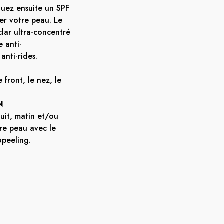
iquez ensuite un SPF
er votre peau. Le
clar ultra-concentré
 anti-
anti-rides.
 front, le nez, le
N
uit, matin et/ou
tre peau avec le
opeeling.