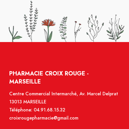
PHARMACIE CROIX ROUGE -
MARSEILLE
Centre Commercial Intermarché, Av. Marcel Delprat
13013 MARSEILLE
Téléphone:
04.91.68.15.32
croixrougepharmacie@gmail.com