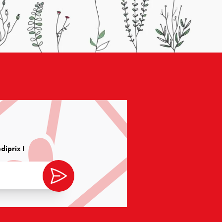
iprix !