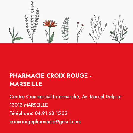
PHARMACIE CROIX ROUGE -
MARSEILLE
Centre Commercial Intermarché, Av. Marcel Delprat
13013 MARSEILLE
Téléphone:
04.91.68.15.32
croixrougepharmacie@gmail.com