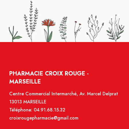
PHARMACIE CROIX ROUGE -
MARSEILLE
Centre Commercial Intermarché, Av. Marcel Delprat
13013 MARSEILLE
Téléphone:
04.91.68.15.32
croixrougepharmacie@gmail.com