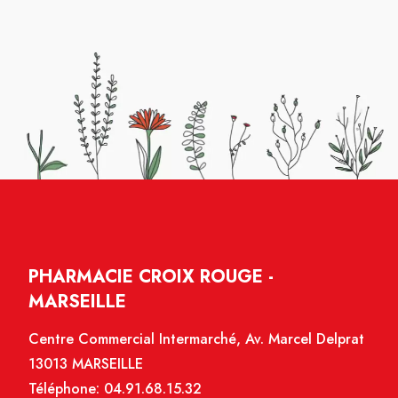
PHARMACIE CROIX ROUGE -
MARSEILLE
Centre Commercial Intermarché, Av. Marcel Delprat
13013 MARSEILLE
Téléphone:
04.91.68.15.32