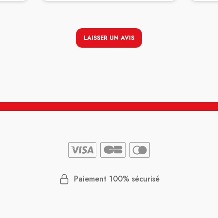
r j'en
uite
LAISSER UN AVIS
ui a
mmandé
e.
lisme
Paiement 100% sécurisé