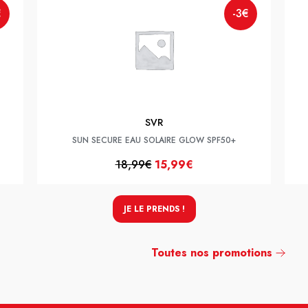
€
-3€
SVR
SUN SECURE EAU SOLAIRE GLOW SPF50+
18,99€
15,99€
JE LE PRENDS !
Toutes nos promotions