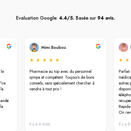
Evaluation Google:
4.4/5.
Basée sur
94 avis.
Mimi Boubou
★
★
★
★
★
★
★
 le
Pharmacie au top avec du personnel
Parfait
sympa et compétent. Toujours de bons
médica
"ce
conseils, sans spécialement chercher à
autres p
 la
vendre à tout prix !
disponi
.
télépho
emandé
récupér
la
Rapide 
On rev
 pas
t que
il y a 4 mois
il y a 
une