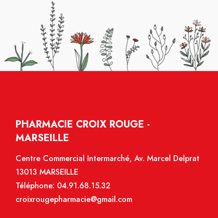
PHARMACIE CROIX ROUGE -
MARSEILLE
Centre Commercial Intermarché, Av. Marcel Delprat
13013 MARSEILLE
Téléphone:
04.91.68.15.32
croixrougepharmacie@gmail.com