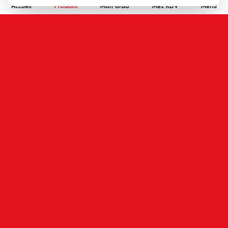
Accueil
Produits
Mon ordo
Mes RDV
Menu
Nom
Email
En cochant cette case j'accepte que les
informations saisies soient enregistrées, et affichées
sur ce site internet (votre email restera confidentiel).
ENVOYER