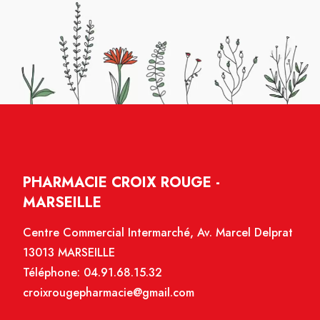
PHARMACIE CROIX ROUGE -
MARSEILLE
Centre Commercial Intermarché, Av. Marcel Delprat
13013 MARSEILLE
Téléphone:
04.91.68.15.32
croixrougepharmacie@gmail.com